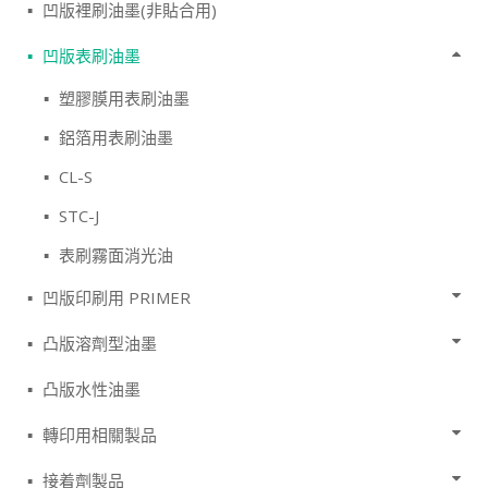
凹版裡刷油墨(非貼合用)
凹版表刷油墨
塑膠膜用表刷油墨
鋁箔用表刷油墨
CL-S
STC-J
表刷霧面消光油
凹版印刷用 PRIMER
凸版溶劑型油墨
凸版水性油墨
轉印用相關製品
接着劑製品