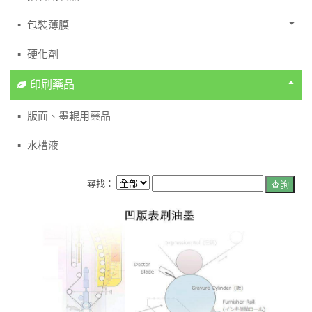
包裝薄膜
硬化劑
印刷藥品
版面、墨輥用藥品
水槽液
尋找：